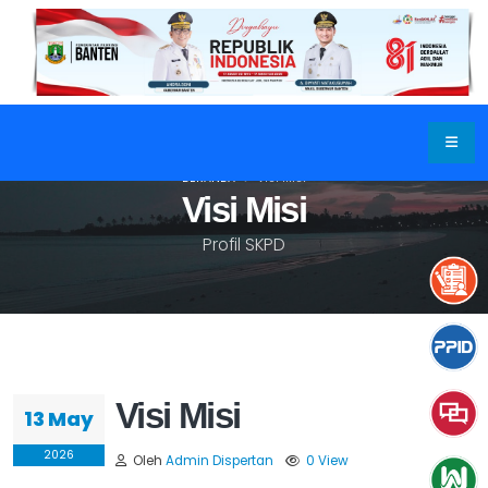
BERANDA
VISI MISI
Visi Misi
Profil SKPD
Visi Misi
13 May
2026
Oleh
Admin Dispertan
0 View