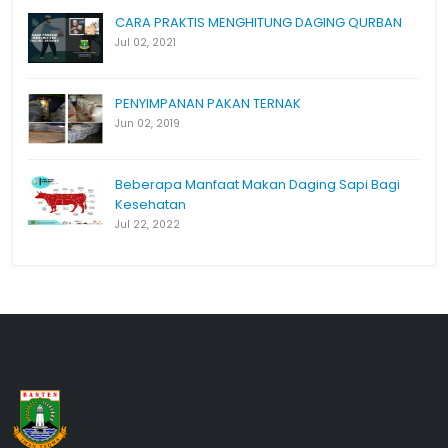
CARA PRAKTIS MENGHITUNG DAGING QURBAN
Jul 02, 2021
PENYIMPANAN PAKAN TERNAK
Jun 02, 2019
Beberapa Manfaat Makan Daging Sapi Bagi
Kesehatan
Jul 22, 2022