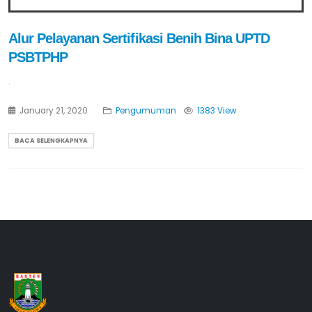
Alur Pelayanan Sertifikasi Benih Bina UPTD
PSBTPHP
.
January 21, 2020
Pengumuman
1383 View
BACA SELENGKAPNYA