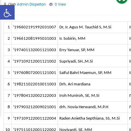
Oleh
Admin Dispertan
0 View
1
'196602191992031007
Dr, Ir. Agus M. Tauchid S, M.Si
I
2
'196612081995031003
Ir. Sobirin, MM
I
3
'197401132001121003
Erry Yanuar, SP, MM
I
4
'197109212001121002
Supriyadi, SH.,M.Si
I
5
'197608072001121001
Saiful Bahri Maemun, SP, MM
I
6
'198211022010011003
Drh. Ari mardiana
I
7
'197804132002122003
Iroh Muniroh, SE, M.Si
I
8
'197903212009021001
drh. Novia Herwandi, M.P.H
I
9
'197109122001122004
Raden Anietha Septhiana, SS, M.Si
I
10
'197511012001122002
Noviyanti, SE, MM
I