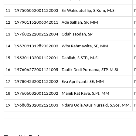
11
'197505052001122003
Sri Wahidatul Iip, S.Kom, M.Si
I
12
'197901152006042011
Ade Salhah, SP, MM
I
13
'197602222002122004
Odah saodah, SP
I
14
'196709131989032003
Wita Rahmawita, SE, MM
I
15
'198301132001122001
Dahliah, S.STP., M.Si
I
16
'197606272001121005
Taufik Dedi Purnama, STP, M.Si
I
17
'197804282001122002
Eva Apriliyanti, SE, MM
I
18
'197606082001122002
Manik Rat Raya, S.Pt, MM
I
19
'196808232002121003
Ndaru Udia Agus Nursaid, S.Sos, MM.
I