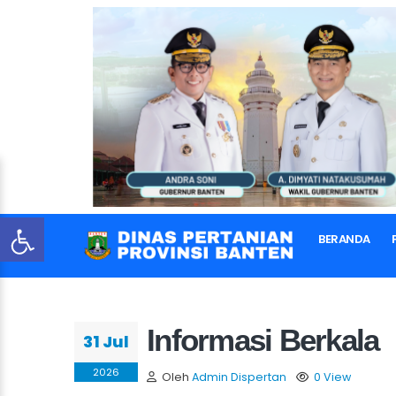
BERANDA
Informasi Berkala
31 Jul
2026
Oleh
Admin Dispertan
0 View