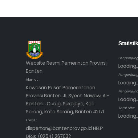
Statist
Pengunjung 
Website Resmi Pemerintah Provinsi
Loading..
Banten
Pengunjung
Alamat :
Loading..
Kawasan Pusat Pemerintahan
Pengunjung 
Provinsi Banten, Jl. Syech Nawawi Al-
Loading..
Bantani , Curug, Sukajaya, Kec.
Total Hits:
Serang, Kota Serang, Banten 42171
Loading..
Email :
dispertan@bantenprov.go.id HELP
DESK (0254) 267032