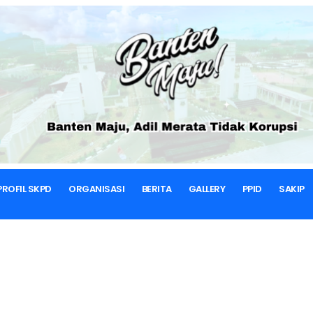
BERANDA
INFORMASI BERKALA
Informasi Berkala
PPID
PROFIL SKPD
ORGANISASI
BERITA
GALLERY
PPID
SAKIP