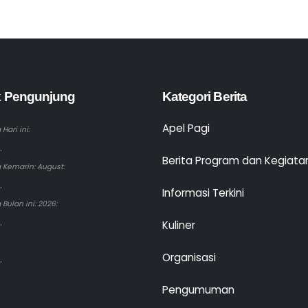
ik Pengunjung
Kategori Berita
Apel Pagi
Hari ini:
.
Berita Program dan Kegiata
 Kemarin: August:
.
Informasi Terkini
Bulan ini: 2026:
.
Kuliner
Organisasi
.
Pengumuman