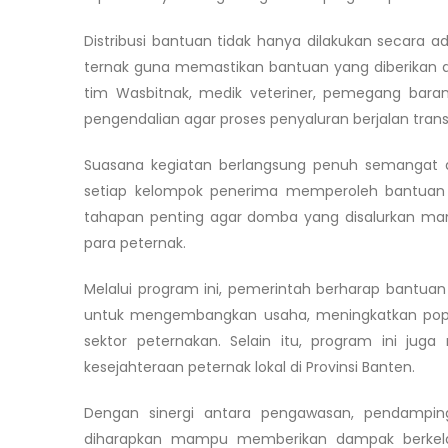
Distribusi bantuan tidak hanya dilakukan secara a
ternak guna memastikan bantuan yang diberikan da
tim Wasbitnak, medik veteriner, pemegang baran
pengendalian agar proses penyaluran berjalan trans
Suasana kegiatan berlangsung penuh semangat 
setiap kelompok penerima memperoleh bantuan s
tahapan penting agar domba yang disalurkan m
para peternak.
Melalui program ini, pemerintah berharap bantua
untuk mengembangkan usaha, meningkatkan popu
sektor peternakan. Selain itu, program ini j
kesejahteraan peternak lokal di Provinsi Banten.
Dengan sinergi antara pengawasan, pendampinga
diharapkan mampu memberikan dampak berkelanj