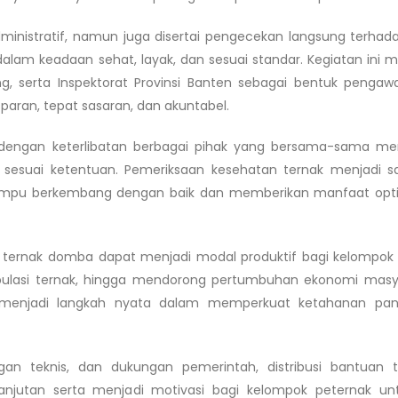
dministratif, namun juga disertai pengecekan langsung terhada
lam keadaan sehat, layak, dan sesuai standar. Kegiatan ini m
g, serta Inspektorat Provinsi Banten sebagai bentuk penga
paran, tepat sasaran, dan akuntabel.
dengan keterlibatan berbagai pihak yang bersama-sama me
esuai ketentuan. Pemeriksaan kesehatan ternak menjadi sa
ampu berkembang dengan baik dan memberikan manfaat opti
n ternak domba dapat menjadi modal produktif bagi kelompok
lasi ternak, hingga mendorong pertumbuhan ekonomi masya
uga menjadi langkah nyata dalam memperkuat ketahanan pa
n teknis, dan dukungan pemerintah, distribusi bantuan te
utan serta menjadi motivasi bagi kelompok peternak unt