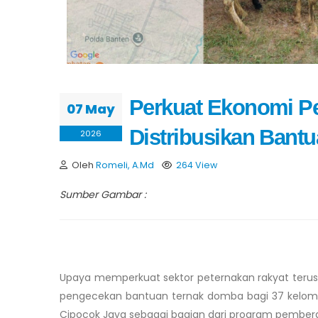
Perkuat Ekonomi Pe
07 May
Distribusikan Ban
2026
Oleh
Romeli, A.Md
264 View
Sumber Gambar :
Upaya memperkuat sektor peternakan rakyat terus di
pengecekan bantuan ternak domba bagi 37 kelompok
Cipocok Jaya sebagai bagian dari program pember