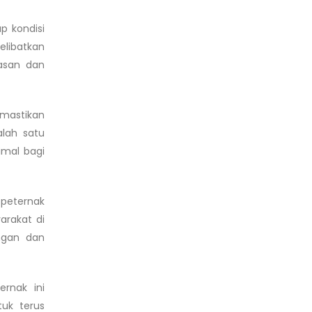
p kondisi
elibatkan
wasan dan
mastikan
lah satu
mal bagi
 peternak
rakat di
ngan dan
rnak ini
uk terus