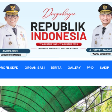
BERANDA
BERITA & ARTIKEL
Berita Program dan Kegiatan
PROFIL SKPD
ORGANISASI
BERITA
GALLERY
PPID
SAKIP